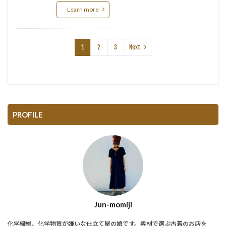
Learn more
1
2
3
Next
PROFILE
Jun-momiji
化学繊維、化学物質が嫌いな仕立て屋の娘です。素材で選ぶ古着のお店を