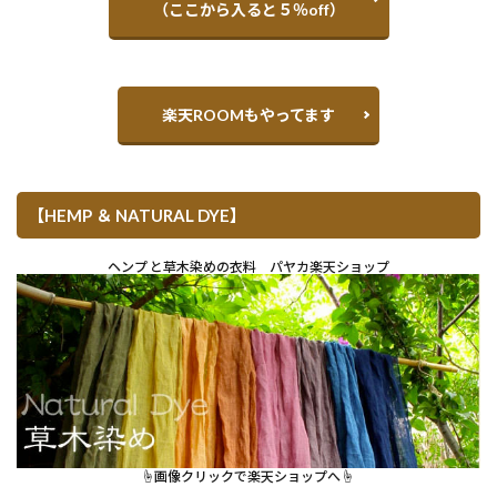
（ここから入ると５％off）
楽天ROOMもやってます
【HEMP ＆ NATURAL DYE】
ヘンプ と草木染めの衣料 パヤカ楽天ショップ
☝︎画像クリックで楽天ショップへ☝︎