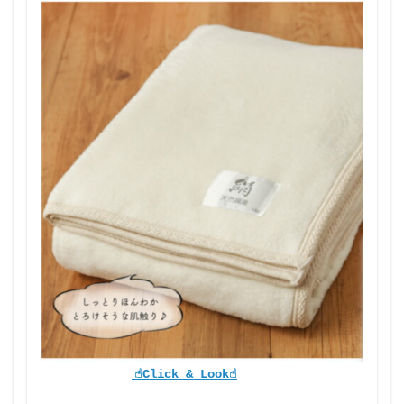
☝︎Click & Look☝︎