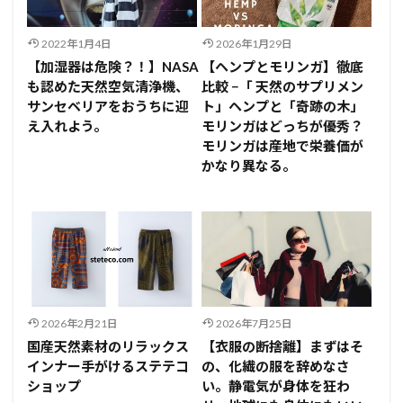
2022年1月4日
2026年1月29日
【加湿器は危険？！】NASA
【ヘンプとモリンガ】徹底
も認めた天然空気清浄機、
比較 −「 天然のサプリメン
サンセベリアをおうちに迎
ト」ヘンプと「奇跡の木」
え入れよう。
モリンガはどっちが優秀？
モリンガは産地で栄養価が
かなり異なる。
2026年2月21日
2026年7月25日
国産天然素材のリラックス
【衣服の断捨離】まずはそ
インナー手がけるステテコ
の、化繊の服を辞めなさ
ショップ
い。静電気が身体を狂わ