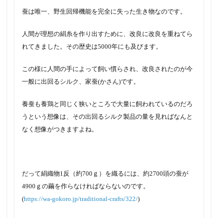
蚕は唯一、野生回帰機能を
完全に失った生き物なのです。
人間が理想の絹糸を作り出すために、改良に改良を重ねてら
れてきました。その歴史は5000年にも及びます。
この様に人間の手によって飼い慣らされ、改良されたのが今
一般に出回るシルク、家蚕(かさん)です。
養蚕も養鶏と同じく狭いところで大量に飼われているのだろ
うという想像は、その出回るシルク製品の量を見ればなんと
なく想像がつきますよね。
だって絹織物1反（約700ｇ）を織るには、約2700頭の蚕が
4900ｇの繭を作らなければならないのです。
(
https://wa-gokoro.jp/traditional-crafts/322/
)